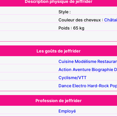
Description physique de jeffrider
Style :
Couleur des cheveux :
Châta
Poids : 65 kg
Les goûts de jeffrider
Cuisine
Modélisme
Restaura
Action
Aventure
Biographie
D
Cyclisme/VTT
Dance
Electro
Hard-Rock
Pop
Profession de jeffrider
Employé