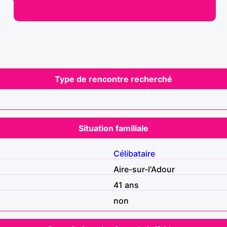
Type de rencontre recherché
Situation familiale
Célibataire
Aire-sur-l'Adour
41 ans
non