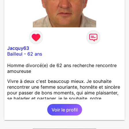
Jacquy63
Bailleul
-
62 ans
Homme divorcé(e) de 62 ans recherche rencontre
amoureuse
Vivre à deux c'est beaucoup mieux. Je souhaite
rencontrer une femme souriante, honnête et sincère
pour passer de bons moments, qui aime plaisanter,
se balader et partager, je le souhaite, notre
complicité. J'aime beaucoup les chantiers de
Voir le profil
randonnée pour se défouler, se relaxer, se détendre
et finalement prendre du bon temps. C'est difficile
de tout dire en quelques lignes. En revanche, vous
pouvez me contacter pour avoir plus