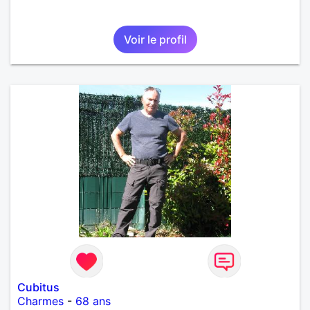
Voir le profil
Cubitus
Charmes
-
68 ans