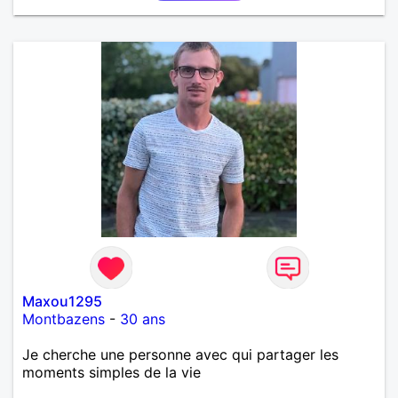
Maxou1295
Montbazens
-
30 ans
Je cherche une personne avec qui partager les
moments simples de la vie