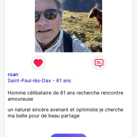
roan
Saint-Paul-lès-Dax
-
61 ans
Homme célibataire de 61 ans recherche rencontre
amoureuse
un naturel sincère avenant et optimiste je cherche
ma belle pour de beau partage