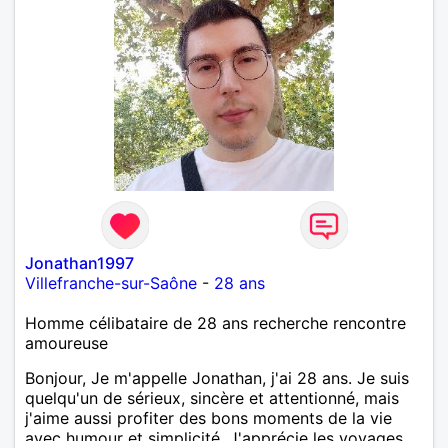
Jonathan1997
Villefranche-sur-Saône
-
28 ans
Homme célibataire de 28 ans recherche rencontre
amoureuse
Bonjour, Je m'appelle Jonathan, j'ai 28 ans. Je suis
quelqu'un de sérieux, sincère et attentionné, mais
j'aime aussi profiter des bons moments de la vie
avec humour et simplicité. J'apprécie les voyages,