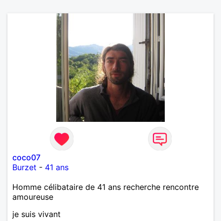
coco07
Burzet
-
41 ans
Homme célibataire de 41 ans recherche rencontre
amoureuse
je suis vivant