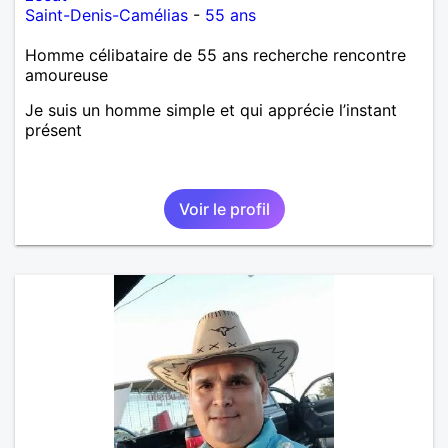
Saint-Denis-Camélias
-
55 ans
Homme célibataire de 55 ans recherche rencontre
amoureuse
Je suis un homme simple et qui apprécie l’instant
présent
Voir le profil