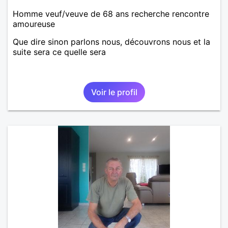
Homme veuf/veuve de 68 ans recherche rencontre
amoureuse
Que dire sinon parlons nous, découvrons nous et la
suite sera ce quelle sera
Voir le profil