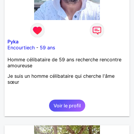
Pyka
Encourtiech
-
59 ans
Homme célibataire de 59 ans recherche rencontre
amoureuse
Je suis un homme célibataire qui cherche l'âme
sœur
Voir le profil