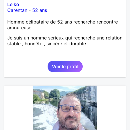
Leiko
Carentan
-
52 ans
Homme célibataire de 52 ans recherche rencontre
amoureuse
Je suis un homme sérieux qui recherche une relation
stable , honnête , sincère et durable
Voir le profil