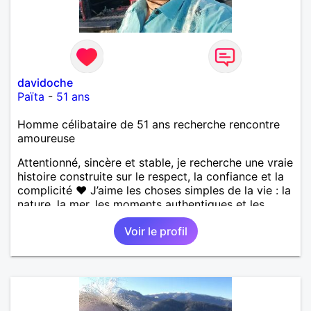
davidoche
Païta
-
51 ans
Homme célibataire de 51 ans recherche rencontre
amoureuse
Attentionné, sincère et stable, je recherche une vraie
histoire construite sur le respect, la confiance et la
complicité ❤️ J’aime les choses simples de la vie : la
nature, la mer, les moments authentiques et les
personnes au grand cœur 🌊🌿 Très câlin et
Voir le profil
affectueux, j’adore les petits moments de tendresse
et les calinous réguliers 😊❤️ La solitude finit parfois
par peser, alors si tu es en Nouvelle-Calédonie et
que tu crois encore à un amour vrai, prenons le
temps de discuter… et laissons l’avenir nous guider
🌹