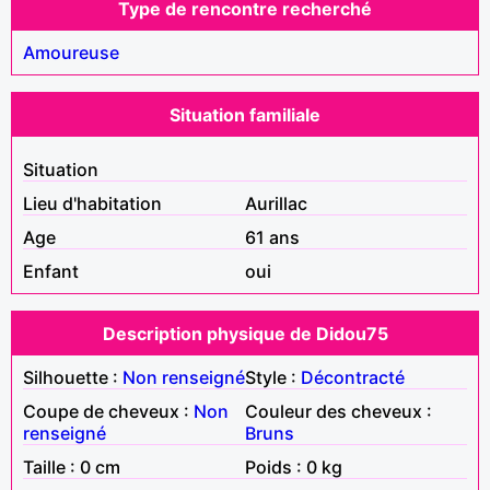
Type de rencontre recherché
Amoureuse
Situation familiale
Situation
Lieu d'habitation
Aurillac
Age
61 ans
Enfant
oui
Description physique de Didou75
Silhouette :
Non renseigné
Style :
Décontracté
Coupe de cheveux :
Non
Couleur des cheveux :
renseigné
Bruns
Taille : 0 cm
Poids : 0 kg