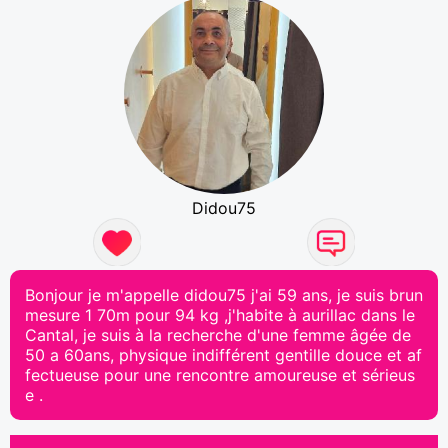
Didou75
Bonjour je m'appelle didou75 j'ai 59 ans, je suis brun
mesure 1 70m pour 94 kg ,j'habite à aurillac dans le
Cantal, je suis à la recherche d'une femme âgée de
50 a 60ans, physique indifférent gentille douce et af
fectueuse pour une rencontre amoureuse et sérieus
e .