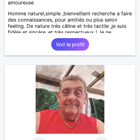
amoureuse
Homme naturel,simple ,bienveillant recherche a faire
des connaissances, pour amitiés ou plus selon
feeling. De nature très câline et très tactile ,je suis
fidèle et sincère.,et très respectueux ! Je ne
supporte pas le mensonge.Rien ne vaut une vraie
Voir le profil
rencontre,pour échanger en toute simplicité,j'ai du
mal à prolonger des échanges virtuels Je suis plutôt
attiré par des femmes ayant la cinquantaine ,belles
dans leurs têtes et dans leurs corps. Féminines
naturellement ,sans fards ,ni excès A vous de jouer
Mesdames 😉