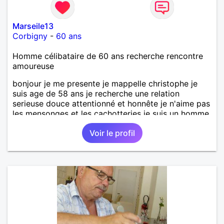
Marseile13
Corbigny
-
60 ans
Homme célibataire de 60 ans recherche rencontre
amoureuse
bonjour je me presente je mappelle christophe je
suis age de 58 ans je recherche une relation
serieuse douce attentionné et honnête je n'aime pas
les mensonges et les cachotteries je suis un homme
sensible doux câlin et franc. PS je n'habite pas à
Voir le profil
Marseille mes fans de l'équipe de l'OM je suis du
département de la Nièvre 58