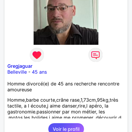
Gregjaguar
Belleville
-
45 ans
Homme divorcé(e) de 45 ans recherche rencontre
amoureuse
Homme,barbe courte,crâne rase,1,73cm,95kg,très
tactile, a l écoute,j aime danser,rire,l apéro, la
gastronomie.passionner par mon métier, les
,motos,les bolides.j aime me promener, découvrir d
autre endroits.
Voir le profil