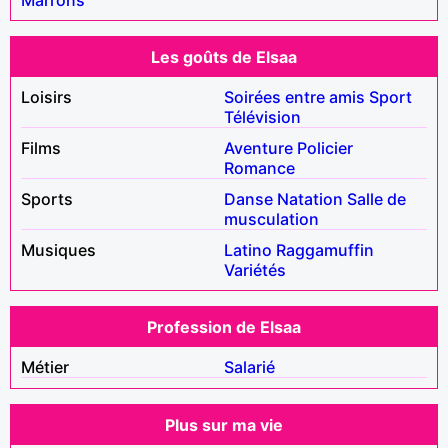
Les goûts de Elsaa
Loisirs
Soirées entre amis
Sport
Télévision
Films
Aventure
Policier
Romance
Sports
Danse
Natation
Salle de
musculation
Musiques
Latino
Raggamuffin
Variétés
Profession de Elsaa
Métier
Salarié
Plus sur ma vie