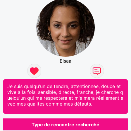
Elsaa
Je suis quelqu'un de tendre, attentionnée, douce et
vive à la fois, sensible, directe, franche, je cherche q
uelqu'un qui me respectera et m'aimera réellement a
vec mes qualités comme mes défauts.
Type de rencontre recherché