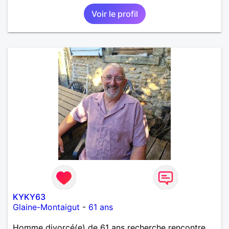
Voir le profil
KYKY63
Glaine-Montaigut
-
61 ans
Homme divorcé(e) de 61 ans recherche rencontre